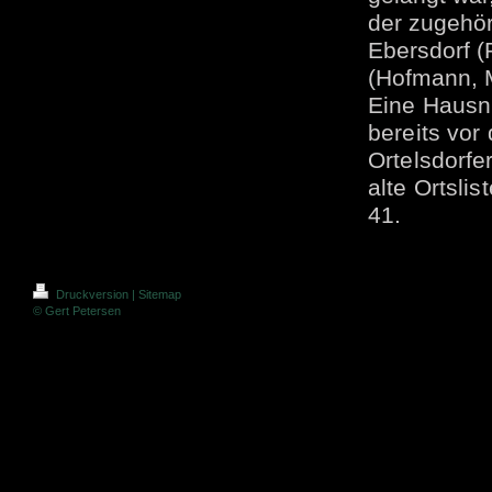
der zugehö
Ebersdorf (
(Hofmann, M
Eine Hausn
bereits vo
Ortelsdorfe
alte Ortsli
41.
Druckversion
|
Sitemap
© Gert Petersen