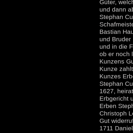
Güter, welc
und dann ab
Stephan Cun
Schafmeiste
Bastian Ha
und Bruder
und in die 
ob er noch
Kunzens Gut
Kunze zahl
Kunzes Erbe
Stephan Cun
1627, heira
Erbgericht 
Erben Steph
Christoph L
Gut widerru
1711 Daniel