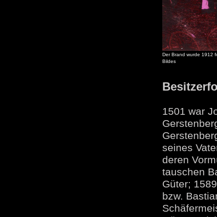
Der Brand wurde 1912 fo
Bildes
Besitzerf
1501 war J
Gerstenberg
Gerstenber
seines Vate
deren Vorm
tauschen Ba
Güter; 1589
bzw. Bastia
Schäfermeis