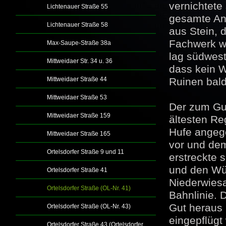
vernichtete
Lichtenauer Straße 55
gesamte An
Lichtenauer Straße 58
aus Stein, 
Fachwerk w
Max-Saupe-Straße 38a
lag südwest
Mittweidaer Str. 34 u. 36
dass kein W
Mittweidaer Straße 44
Ruinen bald
Mittweidaer Straße 53
Der zum Gu
Mittweidaer Straße 159
ältesten Re
Hufe angeg
Mittweidaer Straße 165
vor und dem
Ortelsdorfer Straße 9 und 11
erstreckte 
und den Wür
Ortelsdorfer Straße 41
Niederwiesa
Ortelsdorfer Straße (OL-Nr. 41)
Bahnlinie. 
Gut heraus 
Ortelsdorfer Straße (OL-Nr. 43)
eingepflügt
Ortelsdorfer Straße 43 (Ortelsdorfer