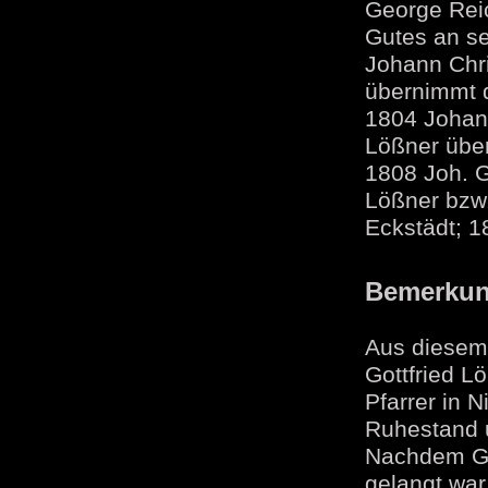
George Reic
Gutes an s
Johann Chri
übernimmt 
1804 Johan
Lößner über
1808 Joh. G
Lößner bzw.
Eckstädt; 1
Bemerku
Aus diesem
Gottfried L
Pfarrer in 
Ruhestand u
Nachdem Gra
gelangt war