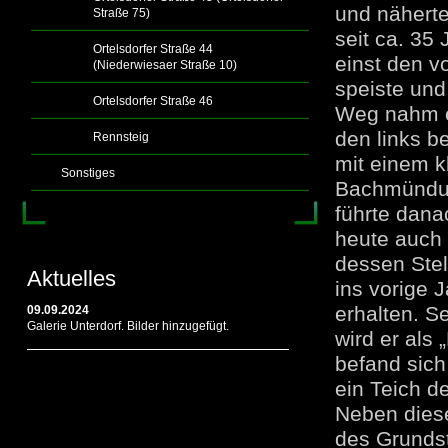
und nähert
Straße 75)
seit ca. 35
Ortelsdorfer Straße 44
einst den v
(Niederwiesaer Straße 10)
speiste un
Ortelsdorfer Straße 46
Weg nahm et
den links b
Rennsteig
mit einem k
Sonstiges
Bachmündun
führte dana
heute auch 
dessen Stel
Aktuelles
ins vorige
erhalten. S
09.09.2024
Galerie Unterdorf. Bilder hinzugefügt.
wird er als
befand sich
ein Teich d
Neben diese
des Grundst