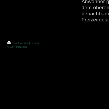
Anwohner ge
dem oberen 
benachbarte
Freizeitge
Druckversion
|
Sitemap
© Gert Petersen