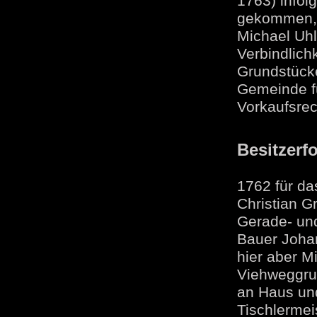
1763) infol
gekommen, 
Michael Uhl
Verbindlich
Grundstücke
Gemeinde fü
Vorkaufsrec
Besitzerf
1762 für da
Christian G
Gerade- und
Bauer Johan
hier aber M
Viehweggru
an Haus un
Tischlermei