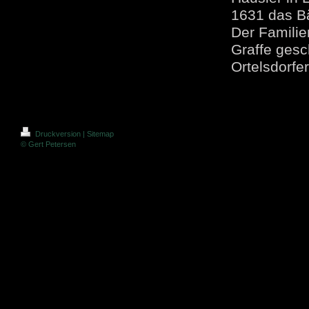
1631 das Bä
Der Famili
Graffe gesc
Ortelsdorfe
Druckversion
|
Sitemap
© Gert Petersen