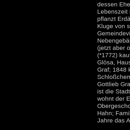
dessen Ehe
Lebenszeit 
pflanzt Erd
Kluge von s
Gemeindev
Nebengebäu
(jetzt aber
(*1772) kau
Glösa, Haus
Graf; 1848 
Schloßchem
Gottlieb Gr
ist die Sta
wohnt der E
Obergescho
Hahn; Fami
Jahre das 