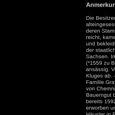
Anmerku
Die Besitze
alteingeses
deren Stamm
reicht, kam
und bekleid
der staatli
Sachsen. Im
(*1559 zu B
ansässig. 
Kluges ab. 
Familie Gra
von Chemnit
Bauerngut b
bereits 159
erworben un
Häusler in 