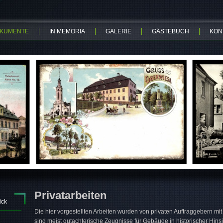
KUMENTE
IN MEMORIA
GALERIE
GÄSTEBUCH
KON
Privatarbeiten
ick
Die hier vorgestellten Arbeiten wurden von privaten Auftraggebern mi
sind meist gutachterische Zeugnisse für Gebäude in historischer Hins