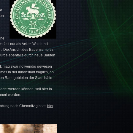
or
nen
che
ch fast nur als Acker, Wald und
lt. Die Ansicht des Bauensembles
 wurde ebenfalls durch neue Bauten
egt, mag zwar notwendig gewesen
es in der Innenstadt fraglich, ob
hen Randgebieten der Stadt hätte
cht werden können, soll hier in
nnert werden.
indung nach Chemnitz gibt es
hier
.