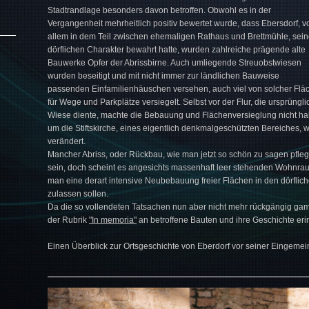
Stadtrandlage besonders davon betroffen. Obwohl es in der
Vergangenheit mehrheitlich positiv bewertet wurde, dass Ebersdorf, v
allem in dem Teil zwischen ehemaligen Rathaus und Brettmühle, sei
dörflichen Charakter bewahrt hatte, wurden zahlreiche prägende alte
Bauwerke Opfer der Abrissbirne. Auch umliegende Streuobstwiesen
wurden beseitigt und mit nicht immer zur ländlichen Bauweise
passenden Einfamilienhäuschen versehen, auch viel von solcher Flä
für Wege und Parkplätze versiegelt. Selbst vor der Flur, die ursprüngli
Wiese diente, machte die Bebauung und Flächenversieglung nicht ha
um die Stiftskirche, eines eigentlich denkmalgeschützten Bereiches,
verändert.
Mancher Abriss, oder Rückbau, wie man jetzt so schön zu sagen pfl
sein, doch scheint es angesichts massenhaft leer stehenden Wohnraum
man eine derart intensive Neubebauung freier Flächen in den dörflic
zulassen sollen.
Da die so vollendeten Tatsachen nun aber nicht mehr rückgängig gama
der Rubrik
"In memoria"
an betroffene Bauten und ihre Geschichte eri
Einen Überblick zur Ortsgeschichte von Eberdorf vor seiner Eingeme